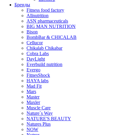
Бренды
Fitness food factory
Allnutrition
ASN pharmaceuticals
BIG MAN NUTRITION
Bison
BombBar & CHICALAB
Cellucor
Chikalab Chikabar
Cobra Labs
DayLight
Everbuild nutrition
Evergo
FitnesShock
HAYA labs
Mad Fit
Mars
Master
Maxler
Muscle Care
Nature`s Way
NATURE'S BEAUTY
Natures Plus
NOW
Nutrex