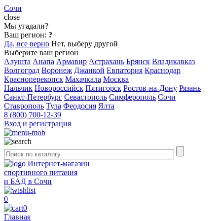
Сочи
close
Мы угадали?
Ваш регион:
?
Да, все верно
Нет, выберу другой
Выберите ваш регион
Алушта
Анапа
Армавир
Астрахань
Брянск
Владикавказ
Волгоград
Воронеж
Джанкой
Евпатория
Краснодар
Красноперекопск
Махачкала
Москва
Нальчик
Новороссийск
Пятигорск
Ростов-на-Дону
Рязань
Санкт-Петербург
Севастополь
Симферополь
Сочи
Ставрополь
Тула
Феодосия
Ялта
8 (800) 700-12-39
Вход и регистрация
Интернет-магазин
спортивного питания
и БАД в Сочи
0
0
Главная