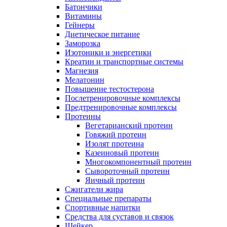
Батончики
Витамины
Гейнеры
Диетическое питание
Заморозка
Изотоники и энергетики
Креатин и транспортные системы
Магнезия
Мелатонин
Повышение тестостерона
Послетренировочные комплексы
Предтренировочные комплексы
Протеины
Вегетарианский протеин
Говяжий протеин
Изолят протеина
Казеиновый протеин
Многокомпонентный протеин
Сывороточный протеин
Яичный протеин
Сжигатели жира
Специальные препараты
Спортивные напитки
Средства для суставов и связок
Шейкер